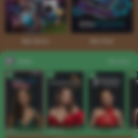
Main Sports+
Main Poker
Casino
Lihat semua
53
201
267
53
IDNLIVE
PragmaticPlay
Evolution
IDNLI