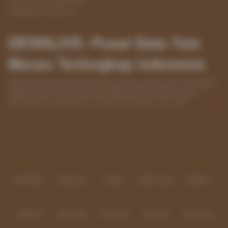
Pengaduan Konsumen
DEWALIVE: Pusat Data Toto
Macau Terlengkap Indonesia
Dewalive situs terbaik untuk bermain slot online dan casino online terbaru
dengan modal minim yang penuh dengan jackpot sensasional. Join
sekarang dan mulai bermain di Dewalive slot gacor & live casino
terpercaya, gampang login, dan langsung klaim bonus besar!
Baca lebih
Partner
IDNPOKER
IDNArcade
UboBet
SABA Sports
SBOBET
CMD368
NSOFT 88
TFGaming
IDNSLOT
Spin Royal